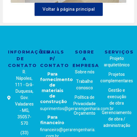
Voltar à página principal
INFORMAÇÕES
E-MAILS
SOBRE
SERVIÇOS
Projeto
DE
P/
A
arquitetônico
CONTATO
CONTATO
EMPRESA
R.
Sobre nós
Para
Projetos
Nápoles,
fornecimento
complementares
Trabalhe
111 - Grã-
de
conosco
Gestão e
materiais
Duquesa,
de
execução
Política de
Gov.
construção
de obra
Privacidade
Valadares
suprimentos@gerarengenharia.com.br
- MG,
Gerenciamento
Orçamento
35057-
Para
de obra /
financeiro
570
administração
financeiro@gerarengenharia.
(33)
com.br