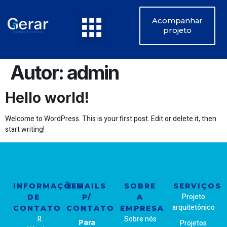
Acompanhar
projeto
Autor:
admin
Hello world!
Welcome to WordPress. This is your first post. Edit or delete it, then
start writing!
INFORMAÇÕES
E-MAILS
SOBRE
SERVIÇOS
Projeto
DE
P/
A
arquitetônico
CONTATO
CONTATO
EMPRESA
R.
Sobre nós
Para
Projetos