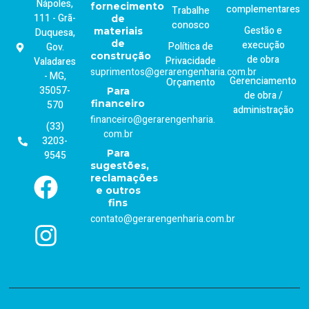
Nápoles,
fornecimento
complementares
Trabalhe
111 - Grã-
de
conosco
Gestão e
materiais
Duquesa,
de
execução
Política de
Gov.
construção
de obra
Privacidade
Valadares
suprimentos@gerarengenharia.com.br
- MG,
Gerenciamento
Orçamento
35057-
Para
de obra /
financeiro
570
administração
financeiro@gerarengenharia.
(33)
com.br
3203-
Para
9545
sugestões,
reclamações
e outros
fins
contato@gerarengenharia.com.br